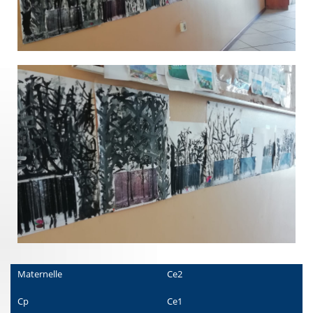
Maternelle
Ce2
Cp
Ce1