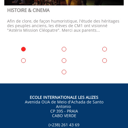
HISTOIRE & CINEMA
Afin de clore, de façon humoristique, l'étude des héritages 
des peuples anciens, les élèves de CM1 ont visionné 
"Astérix Mission Cléopatre". Merci aux parents...
ECOLE INTERNATIONALE LES ALIZES
Avenida OUA de Meio d'Achada de Santo
Antonio
CP 395 - PRAIA
CABO VERDE
(+238) 261 43 69