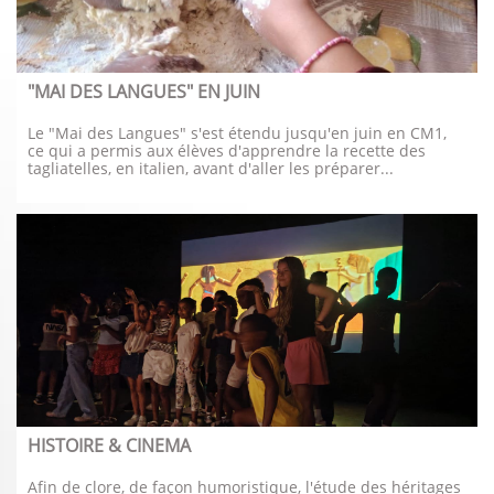
"MAI DES LANGUES" EN JUIN
Le "Mai des Langues" s'est étendu jusqu'en juin en CM1, 
ce qui a permis aux élèves d'apprendre la recette des 
tagliatelles, en italien, avant d'aller les préparer...
HISTOIRE & CINEMA
Afin de clore, de façon humoristique, l'étude des héritages 