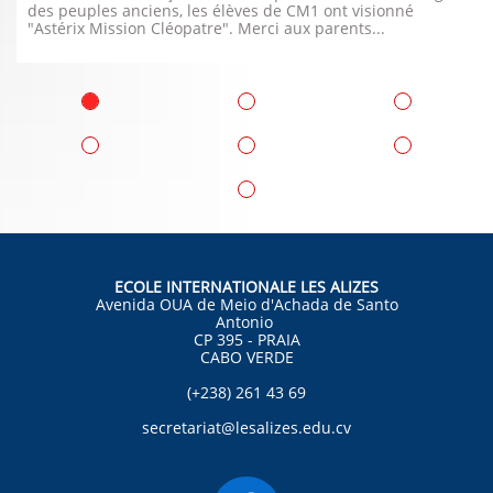
des peuples anciens, les élèves de CM1 ont visionné 
"Astérix Mission Cléopatre". Merci aux parents...
ECOLE INTERNATIONALE LES ALIZES
Avenida OUA de Meio d'Achada de Santo
Antonio
CP 395 - PRAIA
CABO VERDE
(+238) 261 43 69
secretariat@lesalizes.edu.cv