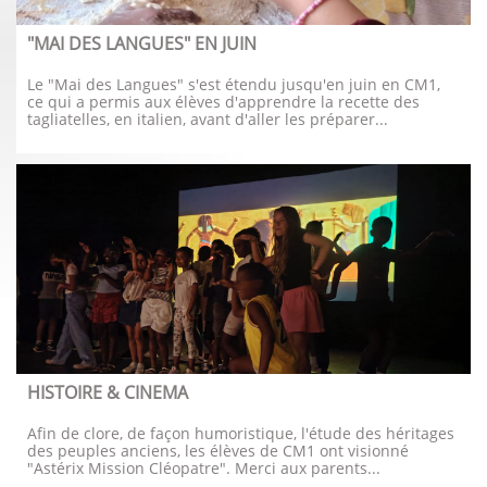
"MAI DES LANGUES" EN JUIN
Le "Mai des Langues" s'est étendu jusqu'en juin en CM1, 
ce qui a permis aux élèves d'apprendre la recette des 
tagliatelles, en italien, avant d'aller les préparer...
HISTOIRE & CINEMA
Afin de clore, de façon humoristique, l'étude des héritages 
des peuples anciens, les élèves de CM1 ont visionné 
"Astérix Mission Cléopatre". Merci aux parents...