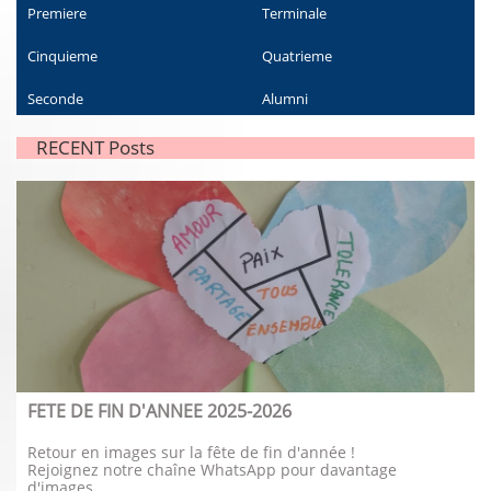
Premiere
Terminale
Cinquieme
Quatrieme
Seconde
Alumni
RECENT Posts
FETE DE FIN D'ANNEE 2025-2026
Retour en images sur la fête de fin d'année !
Rejoignez notre chaîne WhatsApp pour davantage 
d'images...