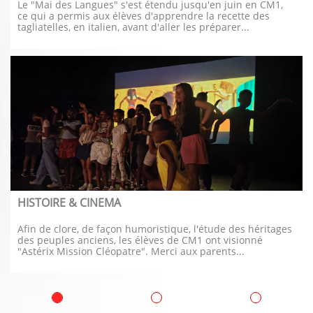
Le "Mai des Langues" s'est étendu jusqu'en juin en CM1, 
ce qui a permis aux élèves d'apprendre la recette des 
tagliatelles, en italien, avant d'aller les préparer...
HISTOIRE & CINEMA
Afin de clore, de façon humoristique, l'étude des héritages 
des peuples anciens, les élèves de CM1 ont visionné 
"Astérix Mission Cléopatre". Merci aux parents...