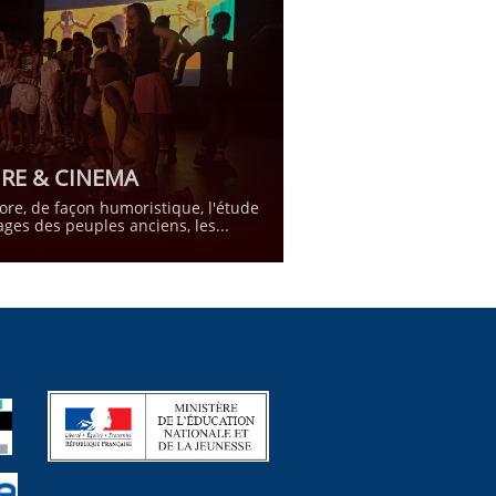
IRE & CINEMA
lore, de façon humoristique, l'étude 
ages des peuples anciens, les...