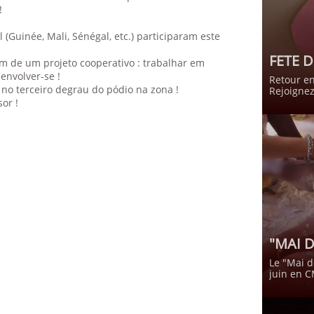
!
(Guinée, Mali, Sénégal, etc.) participaram este
FETE D
m de um projeto cooperativo : trabalhar em
envolver-se !
Retour en
 no terceiro degrau do pódio na zona !
Rejoignez
or !
"MAI 
Le "Mai d
juin en C