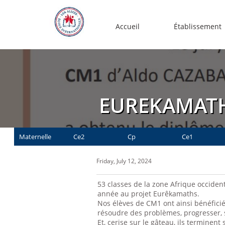
Accueil
Établissement
EUREKAMAT
Maternelle
Ce2
Cp
Ce1
Friday, July 12, 2024
53 classes de la zone Afrique occidenta
année au projet Eurêkamaths.
Nos élèves de CM1 ont ainsi bénéficié 
résoudre des problèmes, progresser, 
Et, cerise sur le gâteau, ils terminen