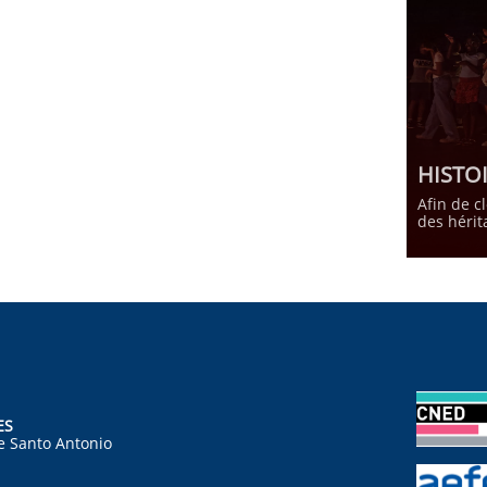
HISTO
Afin de c
des hérit
ES
e Santo Antonio