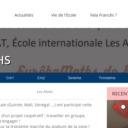
Actualités
Vie de l'Ecole
Fala Francês ?
HS
Cm1
Cm2
Sixieme
Troisieme
Les Alizés
RECENT
le (Guinée, Mali, Sénégal ...) ont participé cette
d'un projet coopératif : travailler en groupe,
s'engager !
t sur la troisième marche du podium de la zone !