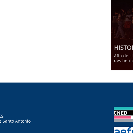
HISTO
Afin de c
des hérit
ES
e Santo Antonio