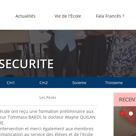
Actualités
Vie de l'Ecole
Fala Francês ?
SECURITE
Cm1
Cm2
Sixieme
Troisieme
Les Alizés
RECENT
'école ont reçu une formation préliminaire aux
cteur Tommaso BARDI, le docteur Wayne QUILAN
RE.
 intervention et merci également aux membres
mplication au service des élèves et de l'école