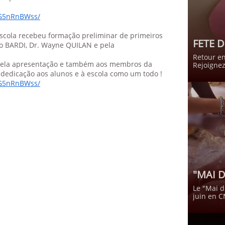
1G5nRnBWss/
escola recebeu formação preliminar de primeiros
FETE D
o BARDI, Dr. Wayne QUILAN e pela
Retour en
pela apresentação e também aos membros da
Rejoignez
dedicação aos alunos e à escola como um todo !
1G5nRnBWss/
"MAI 
Le "Mai d
juin en C