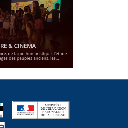
IRE & CINEMA
lore, de façon humoristique, l'étude 
ages des peuples anciens, les...