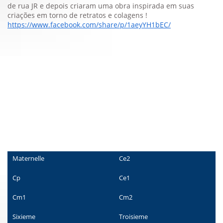
de rua JR e depois criaram uma obra inspirada em suas
criações em torno de retratos e colagens !
https://www.facebook.com/share/p/1aeyYH1bEC/
Maternelle
Ce2
Cp
Ce1
Cm1
Cm2
Sixieme
Troisieme