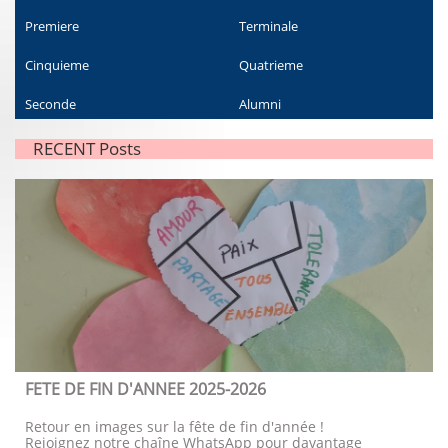
Premiere
Terminale
Cinquieme
Quatrieme
Seconde
Alumni
RECENT Posts
FETE DE FIN D'ANNEE 2025-2026
Retour en images sur la fête de fin d'année !
Rejoignez notre chaîne WhatsApp pour davantage 