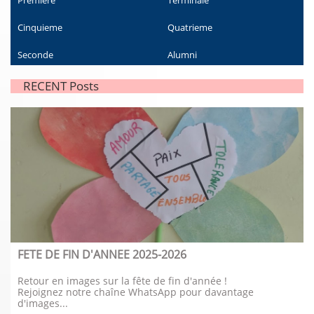
Premiere
Terminale
Cinquieme
Quatrieme
Seconde
Alumni
RECENT Posts
FETE DE FIN D'ANNEE 2025-2026
Retour en images sur la fête de fin d'année !
Rejoignez notre chaîne WhatsApp pour davantage 
d'images...