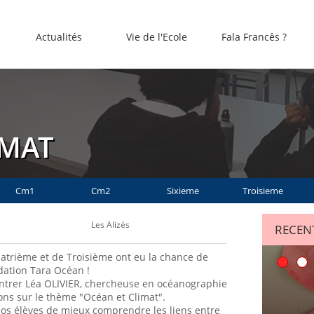
Actualités
Vie de l'Ecole
Fala Francês ?
IMAT
Cm1
Cm2
Sixieme
Troisieme
Les Alizés
RECENT
uatrième et de Troisième ont eu la chance de
dation Tara Océan !
contrer Léa OLIVIER, chercheuse en océanographie
ions sur le thème "Océan et Climat".
nos élèves de mieux comprendre les liens entre