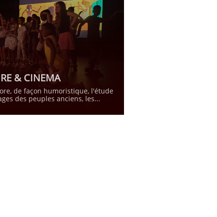
IRE & CINEMA
lore, de façon humoristique, l'étude 
ages des peuples anciens, les...