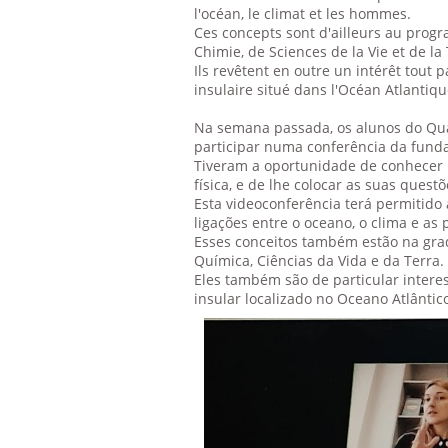
l'océan, le climat et les hommes.
Ces concepts sont d'ailleurs au prog
Chimie, de Sciences de la Vie et de la 
Ils revêtent en outre un intérêt tout 
insulaire situé dans l'Océan Atlantiqu
Na semana passada, os alunos do Qua
participar numa conferência da fund
Tiveram a oportunidade de conhecer 
física, e de lhe colocar as suas ques
Esta videoconferência terá permitid
ligações entre o oceano, o clima e as 
Esses conceitos também estão na grade
Química, Ciências da Vida e da Terra.
Eles também são de particular inter
insular localizado no Oceano Atlântic