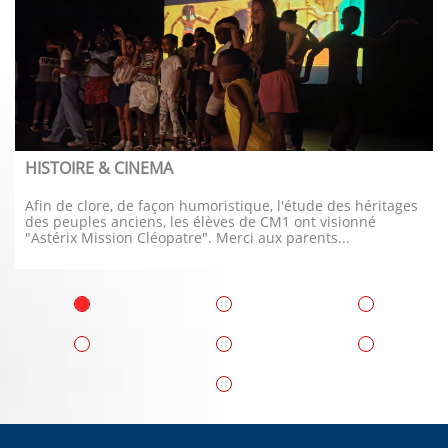
HISTOIRE & CINEMA
Afin de clore, de façon humoristique, l'étude des héritages 
des peuples anciens, les élèves de CM1 ont visionné 
"Astérix Mission Cléopatre". Merci aux parents...