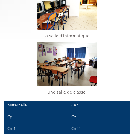
La salle d'informatique.
Une salle de classe.
Maternelle
Ce2
Cp
Ce1
Cm1
Cm2