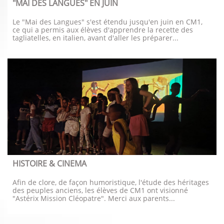
"MAI DES LANGUES" EN JUIN
Le "Mai des Langues" s'est étendu jusqu'en juin en CM1, 
ce qui a permis aux élèves d'apprendre la recette des 
tagliatelles, en italien, avant d'aller les préparer...
HISTOIRE & CINEMA
Afin de clore, de façon humoristique, l'étude des héritages 
des peuples anciens, les élèves de CM1 ont visionné 
"Astérix Mission Cléopatre". Merci aux parents...