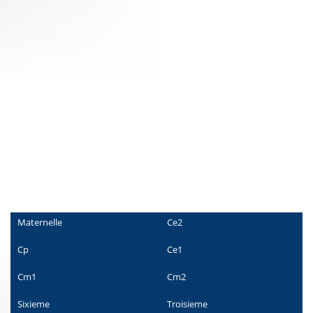
Maternelle
Ce2
Cp
Ce1
Cm1
Cm2
Sixieme
Troisieme