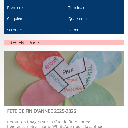
Premiere
Terminale
Cinquieme
Quatrieme
Seconde
Alumni
RECENT Posts
FETE DE FIN D'ANNEE 2025-2026
Retour en images sur la fête de fin d'année !
Rejoignez notre chaîne WhatsApp pour davantage 