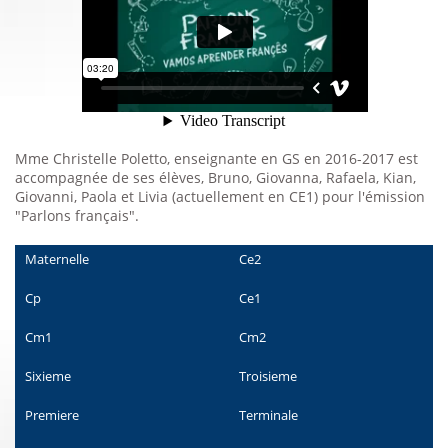
Mme Christelle Poletto, enseignante en GS en 2016-2017 est
accompagnée de ses élèves, Bruno, Giovanna, Rafaela, Kian,
Giovanni, Paola et Livia (actuellement en CE1) pour l'émission
"Parlons français".
Maternelle
Ce2
Cp
Ce1
Cm1
Cm2
Sixieme
Troisieme
Premiere
Terminale