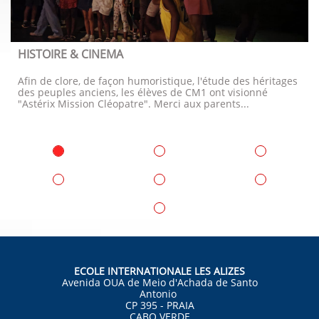
HISTOIRE & CINEMA
Afin de clore, de façon humoristique, l'étude des héritages 
des peuples anciens, les élèves de CM1 ont visionné 
"Astérix Mission Cléopatre". Merci aux parents...
ECOLE INTERNATIONALE LES ALIZES
Avenida OUA de Meio d'Achada de Santo
Antonio
CP 395 - PRAIA
CABO VERDE