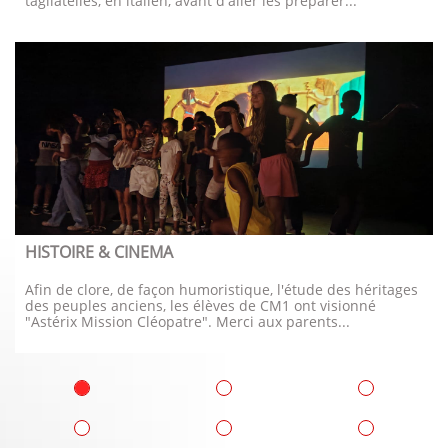
tagliatelles, en italien, avant d'aller les préparer...
HISTOIRE & CINEMA
Afin de clore, de façon humoristique, l'étude des héritages 
des peuples anciens, les élèves de CM1 ont visionné 
"Astérix Mission Cléopatre". Merci aux parents...