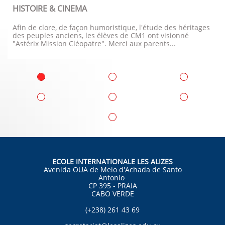
HISTOIRE & CINEMA
Afin de clore, de façon humoristique, l'étude des héritages 
des peuples anciens, les élèves de CM1 ont visionné 
"Astérix Mission Cléopatre". Merci aux parents...
ECOLE INTERNATIONALE LES ALIZES
Avenida OUA de Meio d'Achada de Santo
Antonio
CP 395 - PRAIA
CABO VERDE
(+238) 261 43 69