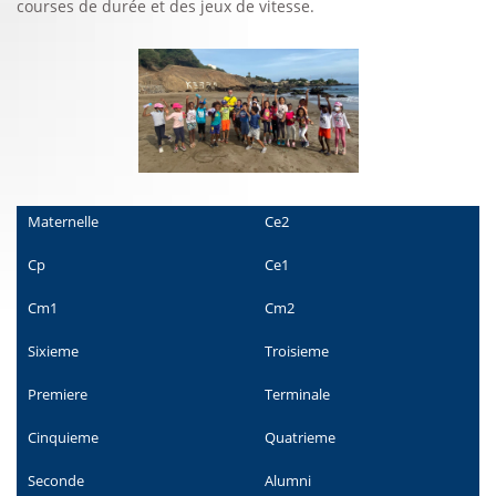
courses de durée et des jeux de vitesse.
Maternelle
Ce2
Cp
Ce1
Cm1
Cm2
Sixieme
Troisieme
Premiere
Terminale
Cinquieme
Quatrieme
Seconde
Alumni