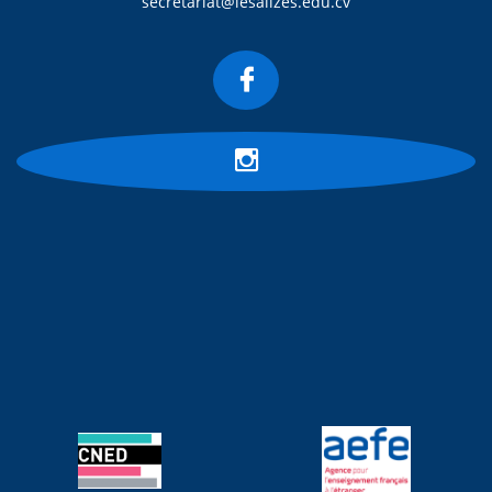
secretariat@lesalizes.edu.cv

