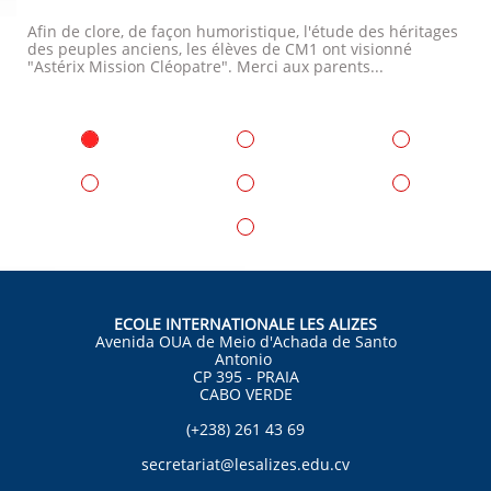
Afin de clore, de façon humoristique, l'étude des héritages 
des peuples anciens, les élèves de CM1 ont visionné 
"Astérix Mission Cléopatre". Merci aux parents...
ECOLE INTERNATIONALE LES ALIZES
Avenida OUA de Meio d'Achada de Santo
Antonio
CP 395 - PRAIA
CABO VERDE
(+238) 261 43 69
secretariat@lesalizes.edu.cv