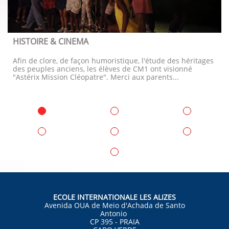
HISTOIRE & CINEMA
Afin de clore, de façon humoristique, l'étude des héritages 
des peuples anciens, les élèves de CM1 ont visionné 
"Astérix Mission Cléopatre". Merci aux parents...
ECOLE INTERNATIONALE LES ALIZES
Avenida OUA de Meio d'Achada de Santo
Antonio
CP 395 - PRAIA