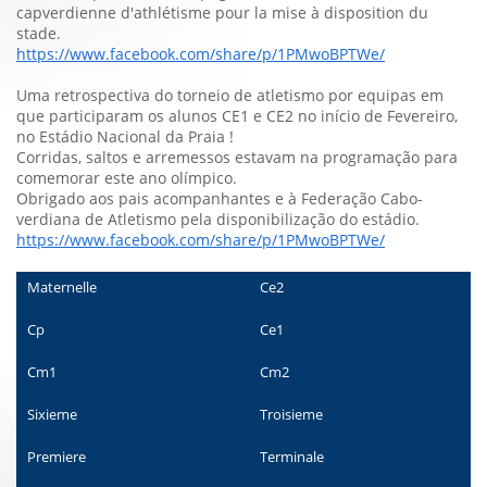
capverdienne d'athlétisme pour la mise à disposition du
stade.
https://www.facebook.com/share/p/1PMwoBPTWe/
Uma retrospectiva do torneio de atletismo por equipas em
que participaram os alunos CE1 e CE2 no início de Fevereiro,
no Estádio Nacional da Praia !
Corridas, saltos e arremessos estavam na programação para
comemorar este ano olímpico.
Obrigado aos pais acompanhantes e à Federação Cabo-
verdiana de Atletismo pela disponibilização do estádio.
https://www.facebook.com/share/p/1PMwoBPTWe/
Maternelle
Ce2
Cp
Ce1
Cm1
Cm2
Sixieme
Troisieme
Premiere
Terminale