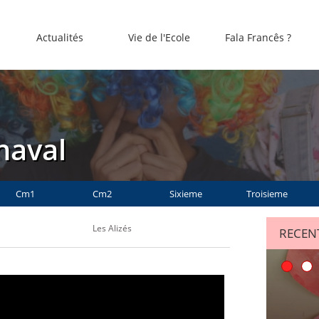
Actualités
Vie de l'Ecole
Fala Francês ?
naval
Cm1
Cm2
Sixieme
Troisieme
Les Alizés
RECENT