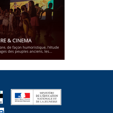
IRE & CINEMA
lore, de façon humoristique, l'étude 
ages des peuples anciens, les...