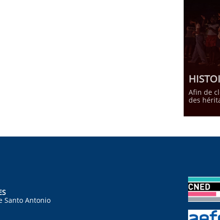
HISTO
Afin de c
des hérit
ES
e Santo Antonio